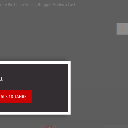
rste Port Cask Finish, Roggen Madeira Cask
d.
 ALS 18 JAHRE.