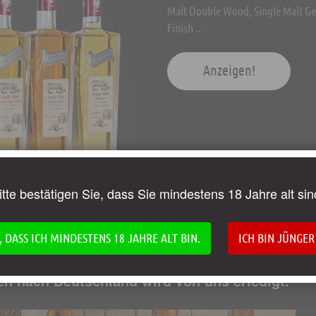
Malt Double Wood, Single Malt Ge
Finish ...
Anzeigen!
itte bestätigen Sie, dass Sie mindestens 18 Jahre alt sin
, DASS ICH MINDESTENS 18 JAHRE ALT BIN.
ICH BIN JÜNGER
n nach Deutschland wird von uns erledigt.