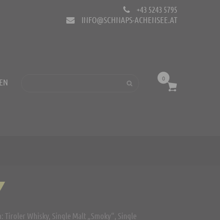
+43 5243 5795
INFO@SCHNAPS-ACHENSEE.AT
0
EN
Y
: Tiroler Whisky, Single Malt „Smoky“, Single