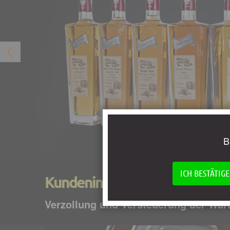
B
ICH BESTÄTIGE
Kundeninformation:
Verzollung und Versteuerung der Ware